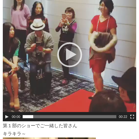
プ
レ
ー
ヤ
ー
00:00
00:22
第１部のショーでご一緒した皆さん
キラキラ～