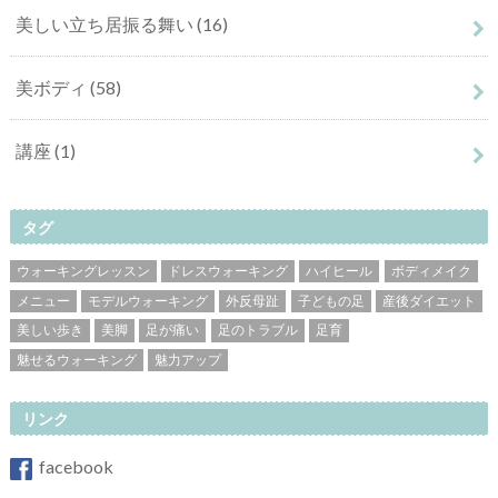
美しい立ち居振る舞い
(16)
美ボディ
(58)
講座
(1)
タグ
ウォーキングレッスン
ドレスウォーキング
ハイヒール
ボディメイク
メニュー
モデルウォーキング
外反母趾
子どもの足
産後ダイエット
美しい歩き
美脚
足が痛い
足のトラブル
足育
魅せるウォーキング
魅力アップ
リンク
facebook