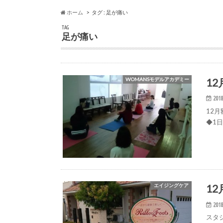
ホーム
タグ : 足が痛い
TAG
足が痛い
1
WOMANSモデルアカデミー
2018
12
◆1日
1
エイジングケア
2018
スタ