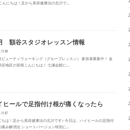
 こんにちは！足から美容健康法の北川で…
1月 額谷スタジオレッスン情報
.11.08
月ビューティウォーキング（グループレッスン） 参加者募集中！ 金
額谷地区の皆様こんにちは！ 七瀬会館に…
イヒールで足指付け根が痛くなったら
.11.07
にちは！足から美容健康法の北川です♪ 今日は、ハイヒールの足指付
の痛み解消法 ショートバージョン特別に…