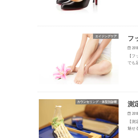
フ
エイジングケア
2018
【フ
でも
測
カウンセリング・体型別診断
2018
【測
魅せ