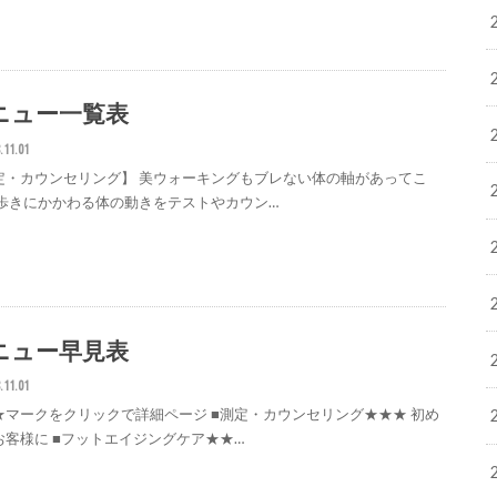
ニュー一覧表
.11.01
定・カウンセリング】 美ウォーキングもブレない体の軸があってこ
 歩きにかかわる体の動きをテストやカウン…
ニュー早見表
.11.01
★マークをクリックで詳細ページ ■測定・カウンセリング★★★ 初め
お客様に ■フットエイジングケア★★…