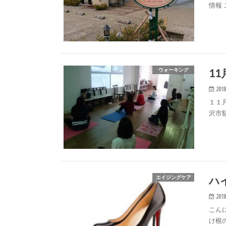
情報
1
ウォーキング
2018
１１
沢市
ハ
エイジングケア
2018
こん
け根