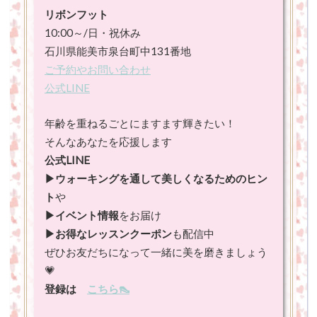
リボンフット
10:00～/日・祝休み
石川県能美市泉台町中131番地
ご予約やお問い合わせ
公式LINE
年齢を重ねるごとにますます輝きたい！
そんなあなたを応援します
公式LINE
▶ウォーキングを通して美しくなるためのヒン
ト
や
▶イベント情報
をお届け
▶お得なレッスンクーポン
も配信中
ぜひお友だちになって一緒に美を磨きましょう
💗
登録は
こちら👠