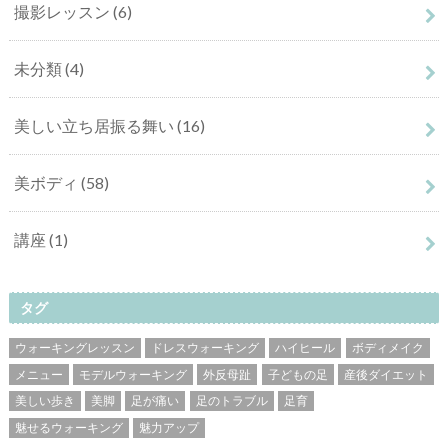
撮影レッスン
(6)
未分類
(4)
美しい立ち居振る舞い
(16)
美ボディ
(58)
講座
(1)
タグ
ウォーキングレッスン
ドレスウォーキング
ハイヒール
ボディメイク
メニュー
モデルウォーキング
外反母趾
子どもの足
産後ダイエット
美しい歩き
美脚
足が痛い
足のトラブル
足育
魅せるウォーキング
魅力アップ